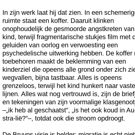
In zijn werk laat hij dat zien. In een schemeri
ruimte staat een koffer. Daaruit klinken
onophoudelijk de gesmoorde angstkreten van
kind, terwijl fragmentarische stukjes film met 
geluiden van oorlog en verwoesting een
psychedelische uitwerking hebben. De koffer
toebehoren maakt de beklemming van een
kinderziel die opeens alle grond onder zich zi
wegvallen, bijna tastbaar. Alles is opeens
grenzeloos, terwijl het kind hunkert naar vast
lijnen. Alles wat nog vertrouwd is, zijn de brief
en tekeningen van zijn voormalige klasgenoot
–„ik heb al geschaatst”, „is het ook koud in Au
stra-lië?”–, totdat ook die stroom opdroogt.
De Bruyns visie is helder: migratie is echt niet