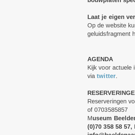
bouwplaten speci
Laat je eigen ve
Op de website kun
geluidsfragment h
AGENDA
Kijk voor actuele
via
twitter
.
RESERVERINGE
Reserveringen vo
of 0703585857
M
useum Beelden 
(0)70 358 58 57,