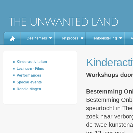
Deelnemers
Het proces
Tentoonstelling
A
Kinderacti
Kinderactiviteiten
Lezingen - Films
Workshops door
Performances
Special events
Rondleidingen
Bestemming On
Bestemming Onbek
speurtocht in The
zoek naar verbor
de twee kunstena