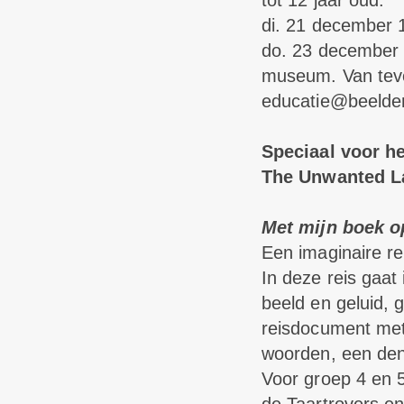
tot 12 jaar oud.
di. 21 december 
do. 23 december 
museum. Van tevo
educatie@beelde
Speciaal voor h
The Unwanted L
Met mijn boek o
Een imaginaire r
In deze reis gaat
beeld en geluid, 
reisdocument met
woorden, een den
Voor groep 4 en 5