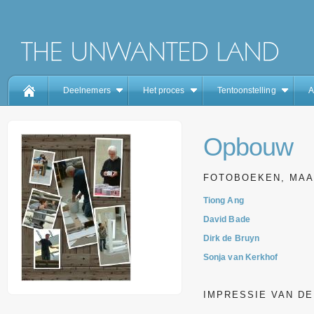
Deelnemers
Het proces
Tentoonstelling
A
Opbouw
FOTOBOEKEN, MAA
Tiong Ang
David Bade
Dirk de Bruyn
Sonja van Kerkhof
IMPRESSIE VAN D