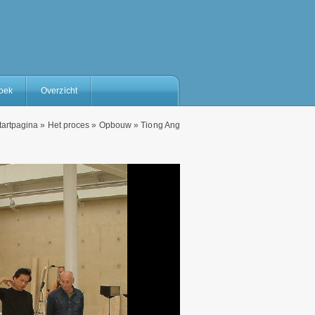
oek
Overzicht
tartpagina
»
Het proces
»
Opbouw
»
Tiong Ang