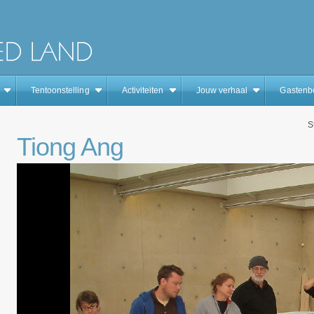
Tentoonstelling
Activiteiten
Jouw verhaal
Gastenb
S
Tiong Ang