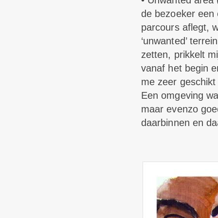
• Unwanted area (w
de bezoeker een 
parcours aflegt, w
‘unwanted’ terrei
zetten, prikkelt m
vanaf het begin e
me zeer geschikt 
Een omgeving waar
maar evenzo goed l
daarbinnen en da