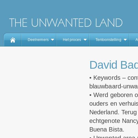
Deelnemers
Het proces
Tentoonstelling
A
David Ba
• Keywords – cont
blauwbaard-unwa
• Werd geboren o
ouders en verhuis
Nederland. Terug 
echtgenote Nancy
Buena Bista.