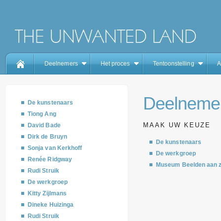
Deelnemers
Het proces
Tentoonstelling
A
Deelneme
De kunstenaars
Tiong Ang
MAAK UW KEUZE
David Bade
Dirk de Bruyn
De kunstenaars
Sonja van Kerkhoff
De werkgroep
Renée Ridgway
Museum Beelden aan 
Rudi Struik
De werkgroep
Kitty Zijlmans
Dineke Huizinga
Rudi Struik