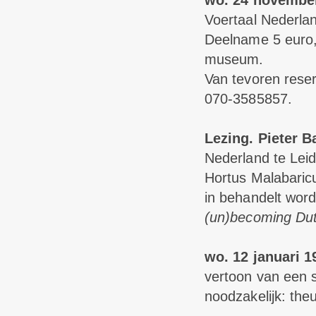
wo. 24 november
Voertaal Nederla
Deelname 5 euro,
museum.
Van tevoren rese
070-3585857.
Lezing. Pieter B
Nederland te Leid
Hortus Malabaric
in behandelt wordt
(un)becoming Du
wo. 12 januari 1
vertoon van een 
noodzakelijk: th