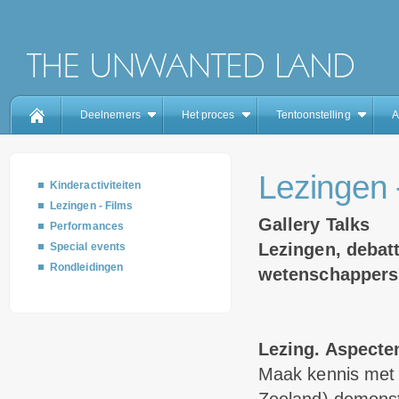
Deelnemers
Het proces
Tentoonstelling
A
Lezingen 
Kinderactiviteiten
Lezingen - Films
Gallery Talks
Performances
Lezingen, debat
Special events
Rondleidingen
wetenschappers
Lezing. Aspecten
Maak kennis met d