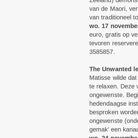
Zeeland) demonstre
van de Maori, ver
van traditioneel 
wo. 17 november
euro, gratis op 
tevoren reserver
3585857.
The Unwanted l
Matisse wilde dat
te relaxen. Deze 
ongewenste. Begi
hedendaagse insta
besproken worden.
ongewenste (onde
gemak’ een kanaa