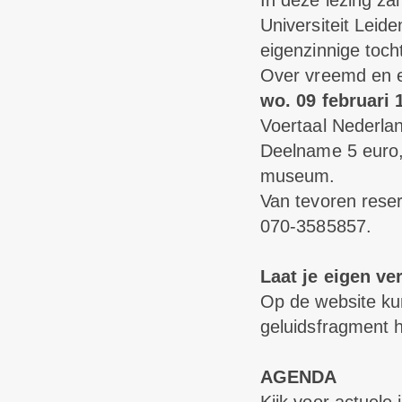
In deze lezing za
Universiteit Leid
eigenzinnige toch
Over vreemd en ei
wo. 09 februari 
Voertaal Nederla
Deelname 5 euro,
museum.
Van tevoren rese
070-3585857.
Laat je eigen ve
Op de website kun
geluidsfragment h
AGENDA