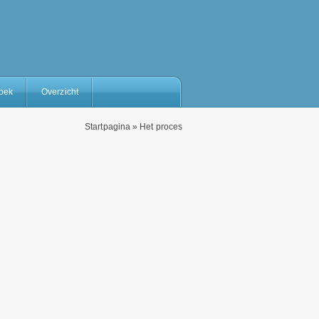
oek
Overzicht
Startpagina
»
Het proces