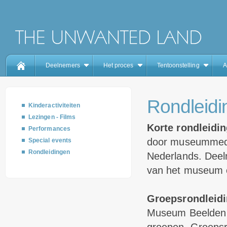
Deelnemers
Het proces
Tentoonstelling
A
Rondleidi
Kinderactiviteiten
Lezingen - Films
Korte rondleidi
Performances
door museummedew
Special events
Rondleidingen
Nederlands. Deel
van het museum o
Groepsrondleid
Museum Beelden a