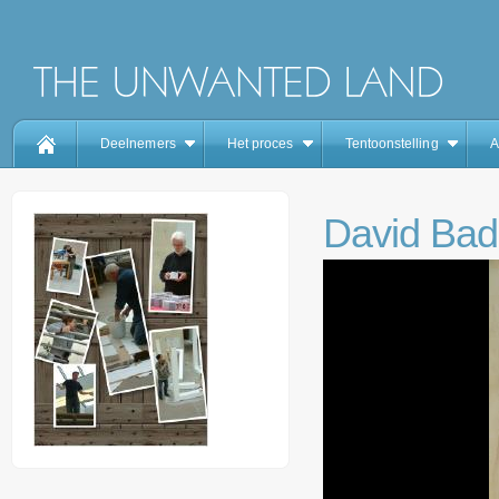
Deelnemers
Het proces
Tentoonstelling
A
David Ba