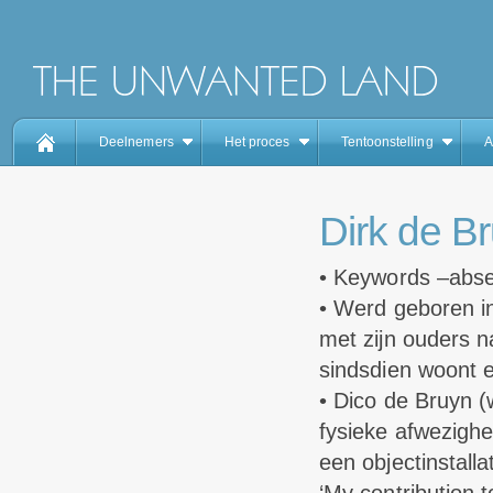
Deelnemers
Het proces
Tentoonstelling
A
Dirk de B
• Keywords –abse
• Werd geboren i
met zijn ouders na
sindsdien woont e
• Dico de Bruyn (we
fysieke afwezighe
een objectinstall