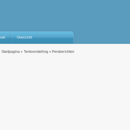
oek
Overzicht
Startpagina
»
Tentoonstelling
»
Persberichten