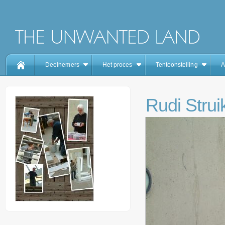
Deelnemers
Het proces
Tentoonstelling
A
Rudi Strui