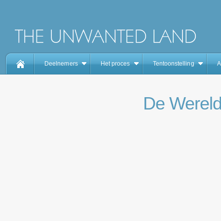
Deelnemers
Het proces
Tentoonstelling
A
De Werel