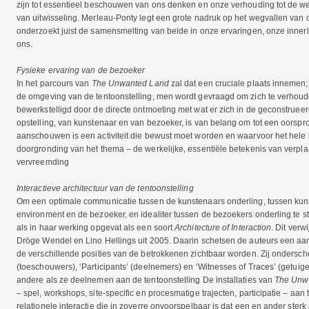
zijn tot essentieel beschouwen van ons denken en onze verhouding tot de w
van uitwisseling. Merleau-Ponty legt een grote nadruk op het wegvallen van
onderzoekt juist de samensmelting van beide in onze ervaringen, onze inne
ons.
Fysieke ervaring van de bezoeker
In het parcours van
The Unwanted Land
zal dat een cruciale plaats innemen;
de omgeving van de tentoonstelling, men wordt gevraagd om zich te verhouden
bewerkstelligd door de directe ontmoeting met wat er zich in de geconstruee
opstelling, van kunstenaar en van bezoeker, is van belang om tot een oorspro
aanschouwen is een activiteit die bewust moet worden en waarvoor het hele 
doorgronding van het thema – de werkelijke, essentiële betekenis van verpla
vervreemding
Interactieve architectuur van de tentoonstelling
Om een optimale communicatie tussen de kunstenaars onderling, tussen kun
environment en de bezoeker, en idealiter tussen de bezoekers onderling te st
als in haar werking opgevat als een soort
Architecture of Interaction
. Dit verw
Dröge Wendel en Lino Hellings uit 2005. Daarin schetsen de auteurs een aa
de verschillende posities van de betrokkenen zichtbaar worden. Zij ondersche
(toeschouwers), ‘Participants’ (deelnemers) en ‘Witnesses of Traces’ (getuig
andere als ze deelnemen aan de tentoonstelling De installaties van
The Unw
– spel, workshops, site-specific en procesmatige trajecten, participatie – aa
relationele interactie die in zoverre onvoorspelbaar is dat een en ander sterk