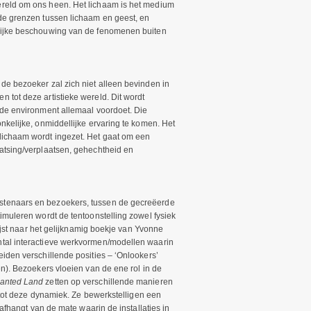
ereld om ons heen. Het lichaam is het medium
 de grenzen tussen lichaam en geest, en
rlijke beschouwing van de fenomenen buiten
 de bezoeker zal zich niet alleen bevinden in
 tot deze artistieke wereld. Dit wordt
rde environment allemaal voordoet. Die
nkelijke, onmiddellijke ervaring te komen. Het
lichaam wordt ingezet. Het gaat om een
atsing/verplaatsen, gehechtheid en
stenaars en bezoekers, tussen de gecreëerde
imuleren wordt de tentoonstelling zowel fysiek
ijst naar het gelijknamig boekje van Yvonne
ntal interactieve werkvormen/modellen waarin
iden verschillende posities – ‘Onlookers’
en). Bezoekers vloeien van de ene rol in de
anted Land
zetten op verschillende manieren
n tot deze dynamiek. Ze bewerkstelligen een
 afhangt van de mate waarin de installaties in