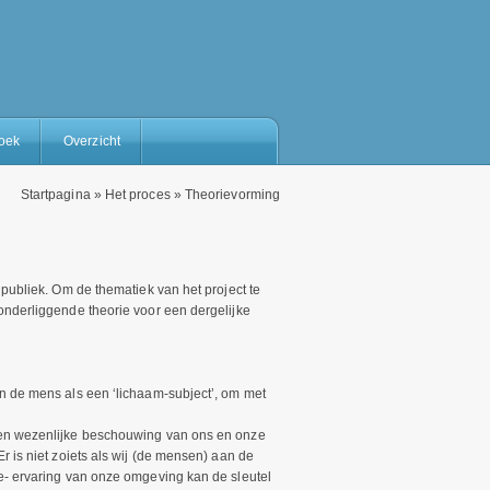
oek
Overzicht
Startpagina
»
Het proces
»
Theorievorming
 publiek. Om de thematiek van het project te
onderliggende theorie voor een dergelijke
n de mens als een ‘lichaam-subject’, om met
een wezenlijke beschouwing van ons en onze
r is niet zoiets als wij (de mensen) aan de
e- ervaring van onze omgeving kan de sleutel