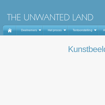
Deelnemers
Het proces
Tentoonstelling
A
Kunstbeel