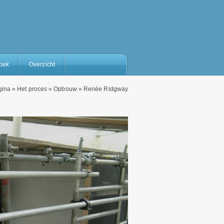
oek
Overzicht
gina
»
Het proces
»
Opbouw
»
Renée Ridgway