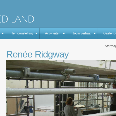
Tentoonstelling
Activiteiten
Jouw verhaal
Gastenb
Startpa
Renée Ridgway