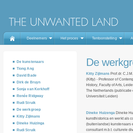
Deelnemers
Het proces
Tentoonstelling
A
De werkg
De kunstenaars
Tiong Ang
Kitty Zijlmans
Prof.dr. C.J.M
David Bade
(Kitty) - Professor of Contem
Dirk de Bruyn
History, Faculty of Arts, Leid
Sonja van Kerkhoff
The Netherlands (publicatie 
Renée Ridgway
Universiteit Leiden)
Rudi Struik
De werkgroep
Dineke Huizenga
Dineke Hu
Kitty Zijlmans
kunsthistorica en werkt als 
Dineke Huizinga
(buitenlandse) kunstenaars 
consultant m.b.t. culturele dive
Rudi Struik